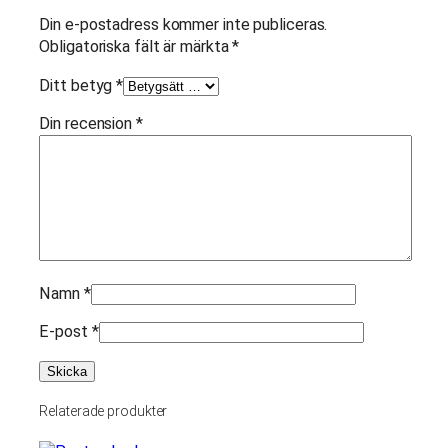
c
Din e-postadress kommer inte publiceras.
m
Obligatoriska fält är märkta
*
b
i
Ditt betyg
*
l
d
Din recension
*
m
ä
n
g
d
Namn
*
E-post
*
Relaterade produkter