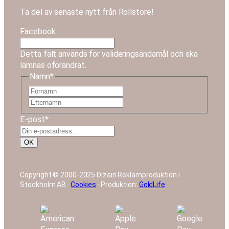
Ta del av senaste nytt från Rollstore!
Facebook
Detta fält används för valideringsändamål och ska
lämnas oförändrat.
Namn
*
F
E
ö
f
r
E-post
*
t
n
e
a
OK
r
m
n
n
a
Copyright © 2000-2025 Dizain Reklamproduktion i
m
Stockholm AB ·
Cookies
· Produktion:
GoldLife
n