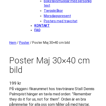
Bokstavsmuggar med personlig
text
Tierpskråkor
Morsdagspresent
Posters med travcitat
KONTAKT
FAQ
Hem
/
Poster
/ Poster Maj 30×40 cm bild
Poster Maj 30×40 cm
bild
199
kr
På väggen i fikarummet hos travtränare Stall Dennis
Palmqvist hänger en tavla med orden: ”Remember
they do it for us, not for them”. Orden är en bra
påminnelse för alla oss som håller på med hästar,