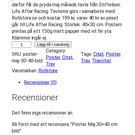
därför får de pryda maj månads tavla från Stiftelsen
Life After Racing. Tavlorna görs i samarbete med
Rollstore.se och kostar 199 kr, varav 40 kr av priset
går till Life After Racing. Storlek: 40×30 cm. Postern
printas på ett 150g matt papper med vit fin yta.
Klämmor ingår ej.
P
Lägg till i varukorg
o
Category:
SKU:
poster-
Tags:
Citat
, 
Poster
, 
s
Poster
, 
Citat
, 
maj-30-40-bild
Trav
, 
Travcitat
t
Trav
e
Varumärken:
Rollstore
r
Recensioner (0)
M
a
Recensioner
j
3
0
Det finns inga recensioner än.
×
4
Bli först med att recensera ”Poster Maj 30×40 cm
0
bild”