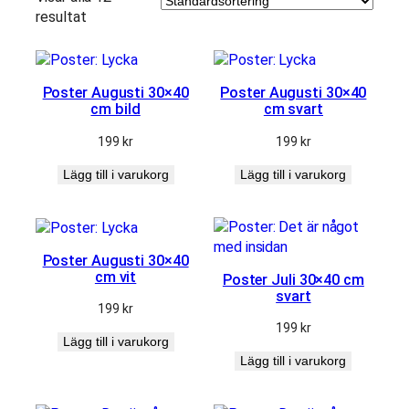
resultat
Poster Augusti 30×40
Poster Augusti 30×40
cm bild
cm svart
199
kr
199
kr
Lägg till i varukorg
Lägg till i varukorg
Nödvändiga
Dessa kakor
går inte att
välja bort. De
Poster Augusti 30×40
behövs för
cm vit
Poster Juli 30×40 cm
att
svart
hemsidan
199
kr
över huvud
199
kr
taget ska
Lägg till i varukorg
fungera.
Lägg till i varukorg