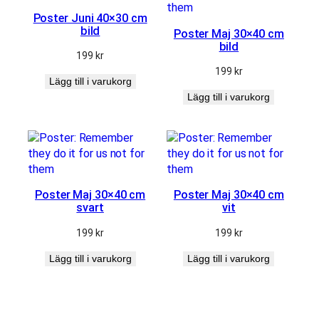
här kakorna
kommer
Poster Juni 40×30 cm
viss
bild
Poster Maj 30×40 cm
funktionalitet
bild
199
kr
att försvinna
från
199
kr
Lägg till i varukorg
hemsidan.
Lägg till i varukorg
Marknadsföring
Genom att dela
med dig av dina
intressen och
ditt beteende när
Poster Maj 30×40 cm
Poster Maj 30×40 cm
du surfar ökar
svart
vit
du chansen att
få se personligt
199
kr
199
kr
anpassat
innehåll och
Lägg till i varukorg
Lägg till i varukorg
erbjudanden.