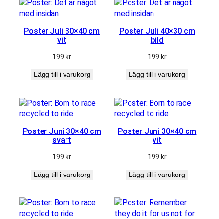
Statistik
För att vi
ska kunna
förbättra
Poster Juli 30×40 cm
Poster Juli 40×30 cm
hemsidans
vit
bild
funktionalitet
199
kr
199
kr
och
uppbyggnad,
Lägg till i varukorg
Lägg till i varukorg
baserat på
hur
hemsidan
används.
Poster Juni 30×40 cm
Poster Juni 30×40 cm
Upplevelse
svart
vit
För att vår
hemsida
199
kr
199
kr
ska prestera
så bra som
Lägg till i varukorg
Lägg till i varukorg
möjligt
under ditt
besök. Om
du nekar de