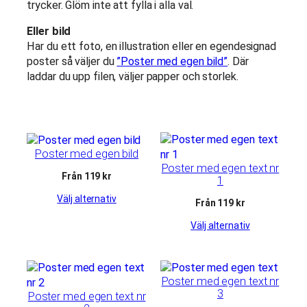
här kakorna
trycker. Glöm inte att fylla i alla val.
kommer
viss
Eller bild
funktionalitet
Har du ett foto, en illustration eller en egendesignad
att försvinna
poster så väljer du
”Poster med egen bild”
. Där
från
laddar du upp filen, väljer papper och storlek.
hemsidan.
Marknadsföring
Genom att dela
med dig av dina
Poster med egen bild
intressen och
Poster med egen text nr
Från 119 kr
ditt beteende när
1
du surfar ökar
Välj alternativ
Från 119 kr
du chansen att
få se personligt
Välj alternativ
anpassat
innehåll och
erbjudanden.
Poster med egen text nr
3
Poster med egen text nr