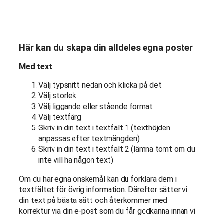
Statistik
För att vi
ska kunna
förbättra
hemsidans
Här kan du skapa din alldeles egna poster
funktionalitet
och
Med text
uppbyggnad,
baserat på
Välj typsnitt nedan och klicka på det
hur
hemsidan
Välj storlek
används.
Välj liggande eller stående format
Välj textfärg
Skriv in din text i textfält 1 (texthöjden
Upplevelse
anpassas efter textmängden)
För att vår
Skriv in din text i textfält 2 (lämna tomt om du
hemsida
inte vill ha någon text)
ska prestera
så bra som
Om du har egna önskemål kan du förklara dem i
möjligt
textfältet för övrig information. Därefter sätter vi
under ditt
din text på bästa sätt och återkommer med
besök. Om
korrektur via din e-post som du får godkänna innan vi
du nekar de