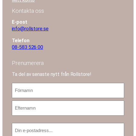
Kontakta oss
E-post
info@rollstore.se
Telefon
08-583 526 00
Prenumerera
Ta del av senaste nytt från Rollstore!
N
a
m
F
n
ö
*
r
E
n
E
f
a
-
t
m