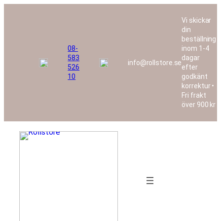
Vi skickar
din
beställning
08-
inom 1-4
583
dagar
info@rollstore.se
526
efter
10
godkänt
korrektur •
Fri frakt
över 900 kr