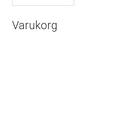
Varukorg
Nödvändiga
Dessa kakor
går inte att
välja bort. De
behövs för
att
hemsidan
över huvud
taget ska
fungera.
Statistik