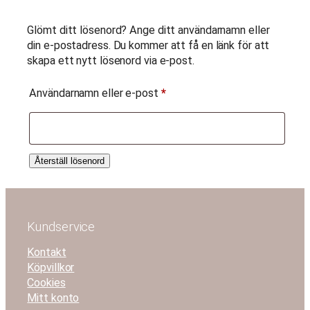
Glömt ditt lösenord? Ange ditt användarnamn eller
din e-postadress. Du kommer att få en länk för att
skapa ett nytt lösenord via e-post.
Obligatoriskt
Användarnamn eller e-post
*
Nödvändiga
Dessa kakor
Återställ lösenord
går inte att
välja bort. De
behövs för
att
Kundservice
hemsidan
över huvud
Kontakt
taget ska
fungera.
Köpvillkor
Cookies
Mitt konto